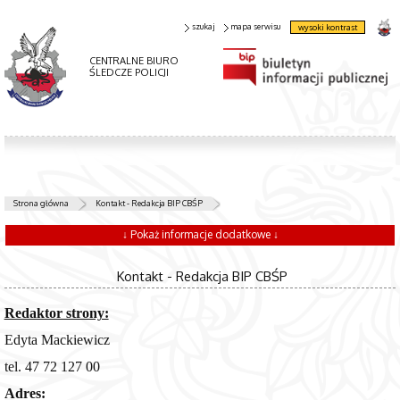
szukaj
mapa serwisu
wysoki kontrast
CENTRALNE BIURO
ŚLEDCZE POLICJI
Strona główna
Kontakt - Redakcja BIP CBŚP
↓ Pokaż informacje dodatkowe ↓
Kontakt - Redakcja BIP CBŚP
Redaktor strony:
Edyta Mackiewicz
tel. 47 72 127 00
Adres: