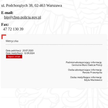
ul. Podchorążych 38, 02-463 Warszawa
E-mail:
bip@cbsp.policja.gov.pl
Fax:
47 72 130 39
Metryczka
Data publikacji : 20.07.2020
Data modyfikacji : 12.09.2024
Rejestr zmian
Podmiot udostępniający informację:
Centralne Biuro Śledcze Policji
Osoba udostępniająca informację:
Renata Przesmycka
Osoba modyfikująca informację:
Edyta Mackiewicz